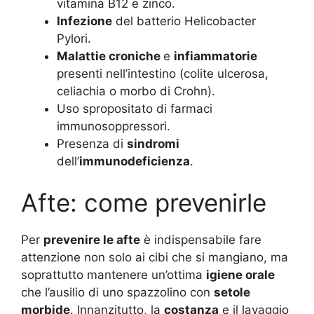
vitamina B12 e zinco.
Infezione
del batterio Helicobacter
Pylori.
Malattie croniche
e
infiammatorie
presenti nell’intestino (colite ulcerosa,
celiachia o morbo di Crohn).
Uso spropositato di farmaci
immunosoppressori.
Presenza di
sindromi
dell’
immunodeficienza
.
Afte: come prevenirle
Per
prevenire le afte
è indispensabile fare
attenzione non solo ai cibi che si mangiano, ma
soprattutto mantenere un’ottima
igiene orale
che l’ausilio di uno spazzolino con
setole
morbide
. Innanzitutto, la
costanza
e il lavaggio