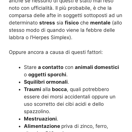
anche se nessuno di questi è stato mai reso
noto con ufficialità. Il più probabile, è che la
comparsa delle afte in soggetti sottoposti ad un
determinato
stress
sia
fisico
che
mentale
(allo
stesso modo di quando viene la febbre delle
labbra o l’Herpes Simplex).
Oppure ancora a causa di questi fattori:
Stare
a contatto
con
animali domestici
o
oggetti sporchi
.
Squilibri ormonali
.
Traumi
alla
bocca
, quali potrebbero
essere dei morsi accidentali oppure un
uso scorretto dei cibi acidi e dello
spazzolino.
Mestruazioni
.
Alimentazione
priva di zinco, ferro,