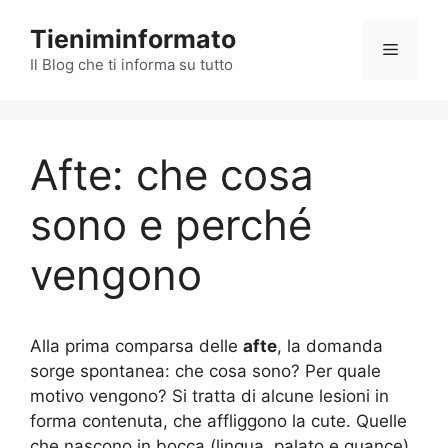
Vai
Tieniminformato
al
Menu
contenuto
Il Blog che ti informa su tutto
Afte: che cosa
sono e perché
vengono
Alla prima comparsa delle
afte
, la domanda
sorge spontanea: che cosa sono? Per quale
motivo vengono? Si tratta di alcune lesioni in
forma contenuta, che affliggono la cute. Quelle
che nascono in bocca (lingua, palato e guance),