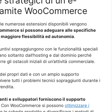
e strategici di un e-
tramite WooCommerce
 le numerose estensioni disponibili vengono
commerce si possono adeguare alle specifiche
 maggiore flessibilità ed autonomia
.
giuntivi sopraggiungono con le funzionalità speciali
vano soltanto dall’hosting e dal dominio perché
gli ostacoli iniziali di un’attività commerciale.
 dei propri dati e con un ampio supporto
vere tutti i problemi tecnici sopraggiunti durante i
vendita.
enti e sviluppatori forniscono il supporto
. Con WooCommerce si possono
ottimizzare i
re le schede prodotto e diversificare i metodi di