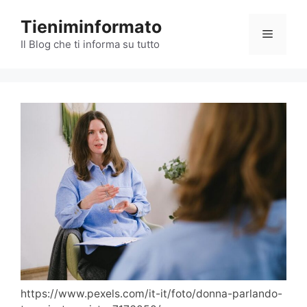
Vai
Tieniminformato
al
Menu
contenuto
Il Blog che ti informa su tutto
https://www.pexels.com/it-it/foto/donna-parlando-