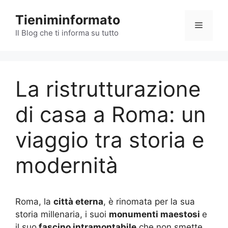
Vai
Tieniminformato
al
Menu
contenuto
Il Blog che ti informa su tutto
La ristrutturazione
di casa a Roma: un
viaggio tra storia e
modernità
Roma, la
città eterna
, è rinomata per la sua
storia millenaria, i suoi
monumenti maestosi
e
il suo
fascino intramontabile
che non smette