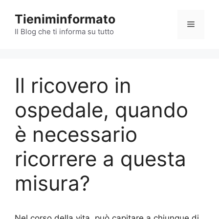
Vai
Tieniminformato
al
Menu
contenuto
Il Blog che ti informa su tutto
Il ricovero in
ospedale, quando
è necessario
ricorrere a questa
misura?
Nel corso della vita, può capitare a chiunque di