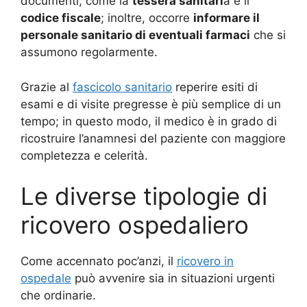
documenti, come la
tessera sanitari
a e il
codice fiscale
; inoltre, occorre
informare il
personale sanitario di eventuali farmaci
che si
assumono regolarmente.
Grazie al
fascicolo sanitario
reperire esiti di
esami e di visite pregresse è più semplice di un
tempo; in questo modo, il medico è in grado di
ricostruire l’anamnesi del paziente con maggiore
completezza e celerità.
Le diverse tipologie di
ricovero ospedaliero
Come accennato poc’anzi, il
ricovero in
ospedale
può avvenire sia in situazioni urgenti
che ordinarie.