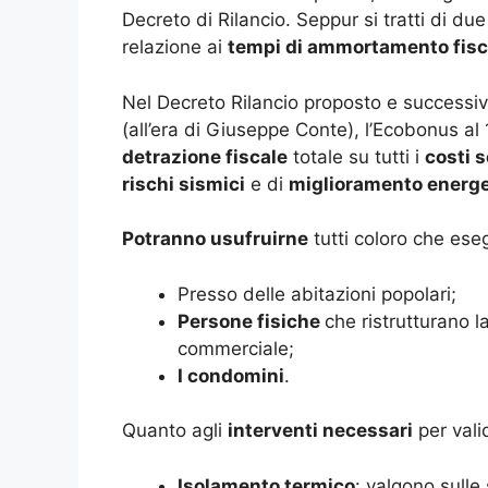
Decreto di Rilancio. Seppur si tratti di due
relazione ai
tempi di ammortamento fisc
Nel Decreto Rilancio proposto e successiv
(all’era di Giuseppe Conte), l’Ecobonus al
detrazione fiscale
totale su tutti i
costi 
rischi sismici
e di
miglioramento energe
Potranno usufruirne
tutti coloro che eseg
Presso delle abitazioni popolari;
Persone fisiche
che ristrutturano l
commerciale;
I condomini
.
Quanto agli
interventi necessari
per vali
Isolamento termico
: valgono sulle 