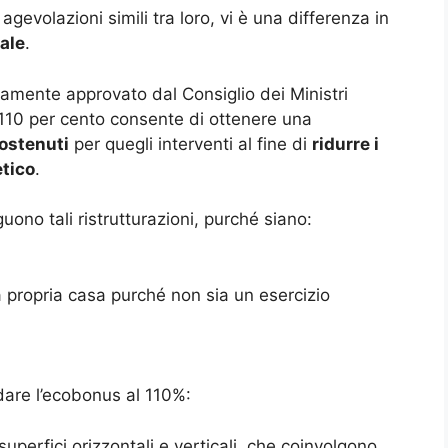
 agevolazioni simili tra loro, vi è una differenza in
ale
.
amente approvato dal Consiglio dei Ministri
 110 per cento consente di ottenere una
sostenuti
per quegli interventi al fine di
ridurre i
tico
.
uono tali ristrutturazioni, purché siano:
a propria casa purché non sia un esercizio
dare l’ecobonus al 110%:
superfici orizzontali e verticali, che coinvolgono