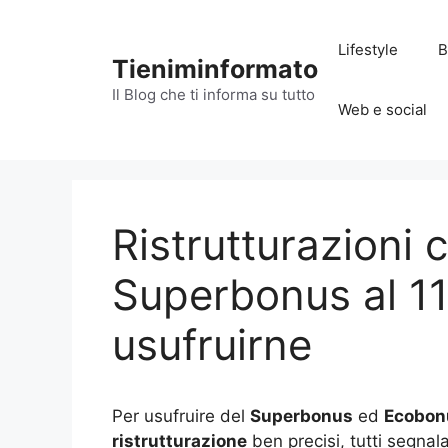
Vai
al
Lifestyle
B
contenuto
Tieniminformato
Il Blog che ti informa su tutto
Web e social
Ristrutturazioni
Superbonus al 1
usufruirne
Per usufruire del
Superbonus
ed
Ecobon
ristrutturazione
ben precisi, tutti segnal